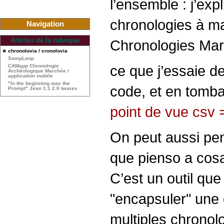
l’ensemble : j’exp
chronologies à mar
Navigation
Articles de la rubrique
Chronologies Mar
chronolovia / cronolovia
SampLoop
ce que j’essaie de
CAMapp Chronologie
Archéologique Marchée /
application mobile
"In the beginning was the
code, et en tomb
Prompt" Jean 1:1 2.0 twarex
point de vue csv = 
On peut aussi pen
que pienso a cosa
C’est un outil que
"encapsuler" une 
multiples chronolo