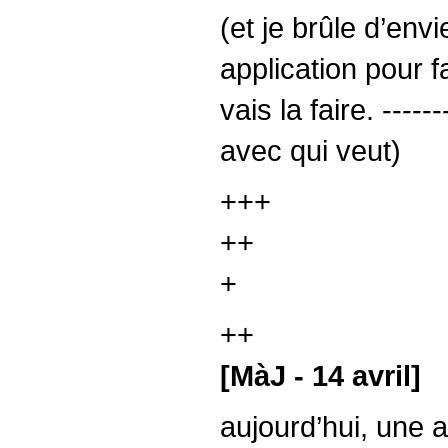
(et je brûle d’env
application pour f
vais la faire. ---
avec qui veut)
+++
++
+
++
[MàJ - 14 avril]
aujourd’hui, une a