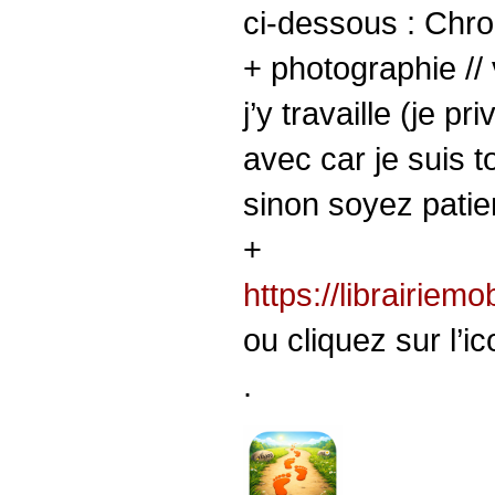
ci-dessous : Chr
+ photographie // 
j’y travaille (je p
avec car je suis to
sinon soyez patien
+
https://librairiem
ou cliquez sur l’ic
.