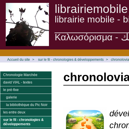
librairiemobile
librairie mobile -
______________
Accueil du site
>
sur le fil - chronologies & développements
>
chronolovia
chronolovia
Chronologie Marchée
david VIAL - textes
le pré-fixe
galerie
la bibliothèque du Pic Noir
déve
les entre deux
sur le fil - chronologies &
chron
développements