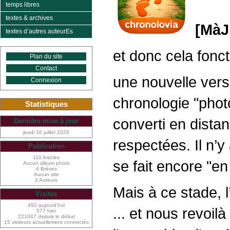
temps libres
textes & archives
[MàJ 
textes d’autres auteurEs
et donc cela fonct
Plan du site
Contact
une nouvelle vers
Connexion
chronologie "photo
Statistiques
converti en distan
Dernière mise à jour
jeudi 16 juillet 2026
respectées. Il n’y
Publication
110 Articles
se fait encore "en
Aucun album photo
4 Brèves
Aucun site
2 Auteurs
Mais à ce stade, 
Visites
492 aujourd’hui
... et nous revoil
577 hier
221047 depuis le début
15 visiteurs actuellement connectés