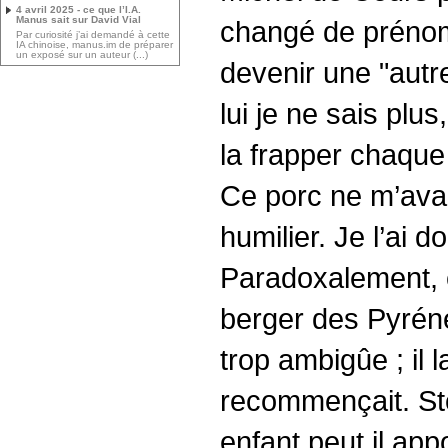
4 avril 2025 - ce que l’I.A.
Manus sait sur David Vial
changé de prénoms
Par curiosité j’ai demandé à cette
IA chinoise, manus.im de préparer
un exposé sur un auteur (...)
devenir une "aut
lui je ne sais plu
la frapper chaque 
Ce porc ne m’avai
humilier. Je l’ai 
Paradoxalement, c
berger des Pyréné
trop ambigûe ; il l
recommençait. Stoob
enfant peut il app