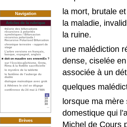
la mort, brutale e
Navigation
la maladie, invali
Articles de la rubrique
théorie des bifurcations
la ruine.
récursives à polarités
symétriques / Bifurcacion
recursiva polarizada /
Recursive Polarised Bifurcation
chronique terrestre - rapport de
une malédiction ré
stage
L’arbre versions en français,
basque, espagnol, anglais
dense, ciselée e
doit on maudire ses ennemiEs ?
sur l’éco-bio-gôchisme, Greta,
Rima & la flottille sacrificielle
associée à un dét
le mystère de la tablette
le fantôme de l’auberge du
diable
dialogue maïeutique avec grok
quelques malédict
à Athènes le ciel se dégage
conférence du 24 mai à l’IMA
0
lorsque ma mère s
10
20
30
...
domestique qui l’a
Brèves
Michel de Cours p