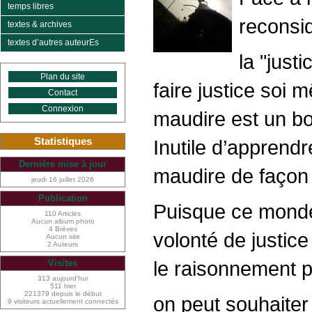
temps libres
reconsid
textes & archives
textes d’autres auteurEs
la "justi
Plan du site
faire justice soi 
Contact
Connexion
maudire est un b
Statistiques
Inutile d’apprendr
Dernière mise à jour
maudire de façon e
jeudi 16 juillet 2026
Publication
Puisque ce monde,
110 Articles
Aucun album photo
4 Brèves
volonté de justic
Aucun site
2 Auteurs
le raisonnement po
Visites
313 aujourd’hui
511 hier
221379 depuis le début
on peut souhaiter
9 visiteurs actuellement connectés