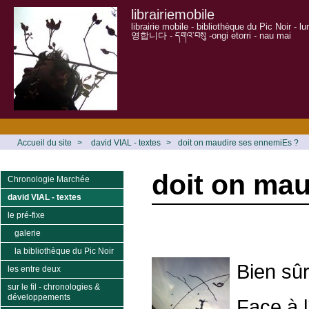
librairiemobile
librairie mobile - bibliothèque du Pic Noir - 
영합니다 - དགའ་བསུ -ongi etorri - nau mai
Accueil du site
>
david VIAL - textes
>
doit on maudire ses ennemiEs ?
doit on ma
Chronologie Marchée
david VIAL - textes
le pré-fixe
galerie
la bibliothèque du Pic Noir
Bien sûr
les entre deux
sur le fil - chronologies &
développements
Face à l