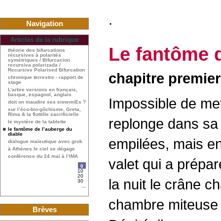
.
Navigation
Articles de la rubrique
Le fantôme d
théorie des bifurcations
récursives à polarités
symétriques / Bifurcacion
recursiva polarizada /
Recursive Polarised Bifurcation
chapitre premier
chronique terrestre - rapport de
stage
L’arbre versions en français,
basque, espagnol, anglais
Impossible de met
doit on maudire ses ennemiEs ?
sur l’éco-bio-gôchisme, Greta,
Rima & la flottille sacrificielle
replonge dans sa 
le mystère de la tablette
le fantôme de l’auberge du
diable
empilées, mais en 
dialogue maïeutique avec grok
à Athènes le ciel se dégage
conférence du 24 mai à l’IMA
valet qui a prépar
0
10
20
la nuit le crâne c
30
...
chambre miteuse 
Brèves