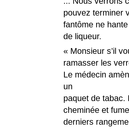
... Nous verrons c
pouvez terminer v
fantôme ne hante 
de liqueur.
« Monsieur s’il vo
ramasser les verr
Le médecin amène u
un
paquet de tabac. I
cheminée et fume 
derniers rangement