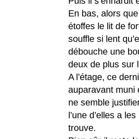
Puis il s’enhardit
En bas, alors qu
étoffes le lit de f
souffle si lent qu
débouche une bout
deux de plus sur l
A l’étage, ce dern
auparavant muni d
ne semble justifie
l’une d’elles a le
trouve.