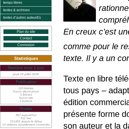
temps libres
rationn
textes & archives
compréh
textes d’autres auteurEs
En creux c’est un
Plan du site
Contact
comme pour le res
Connexion
texte. Il y a un c
Statistiques
Dernière mise à jour
jeudi 16 juillet 2026
Texte en libre té
Publication
tous pays – adaptat
110 Articles
Aucun album photo
4 Brèves
Aucun site
édition commercial
2 Auteurs
Visites
présente forme do
387 aujourd’hui
511 hier
221453 depuis le début
son auteur et la d
14 visiteurs actuellement connectés