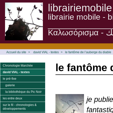
librairiemobile
librairie mobile -
______________
Accueil du site
>
david VIAL - textes
>
le fantôme de l’auberge du diable
le fantôme 
Chronologie Marchée
david VIAL - textes
le pré-fixe
galerie
la bibliothèque du Pic Noir
je publi
les entre deux
sur le fil - chronologies &
fantast
développements