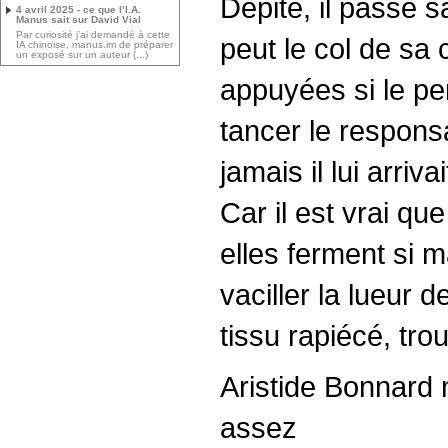
Dépité, il passe s
4 avril 2025 - ce que l’I.A.
Manus sait sur David Vial
Par curiosité j’ai demandé à cette
peut le col de sa
IA chinoise, manus.im de préparer
un exposé sur un auteur (...)
appuyées si le pe
tancer le respons
jamais il lui arriva
Car il est vrai qu
elles ferment si ma
vaciller la lueur 
tissu rapiécé, tro
Aristide Bonnard n
assez