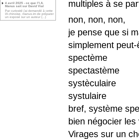
multiples à se par
4 avril 2025 - ce que l’I.A.
Manus sait sur David Vial
Par curiosité j’ai demandé à cette
IA chinoise, manus.im de préparer
non, non, non,
un exposé sur un auteur (...)
je pense que si m
simplement peut-ê
spectème
spectastème
systèculaire
systulaire
bref, système spe
bien négocier les
Virages sur un ch