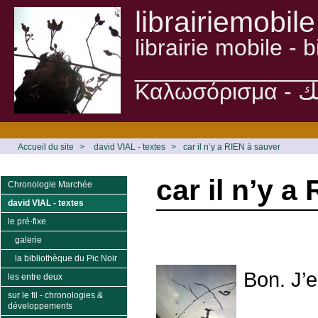
librairiemobile
librairie mobile -
______________
Accueil du site
>
david VIAL - textes
>
car il n’y a RIEN à sauver
car il n’y a
Chronologie Marchée
david VIAL - textes
le pré-fixe
galerie
la bibliothèque du Pic Noir
Bon. J’e
les entre deux
sur le fil - chronologies &
développements