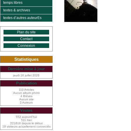
temps libres
textes & archives
textes d’autres auteurEs
Plan du site
Contact
Connexion
Statistiques
Dernière mise à jour
jeudi 16 juillet 2026
Publication
110 Articles
Aucun album photo
4 Brèves
Aucun site
2 Auteurs
Visites
552 aujourd’hui
511 hier
221618 depuis le début
19 visiteurs actuellement connectés