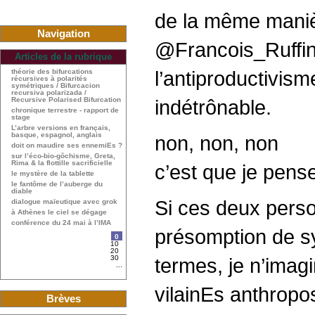
de la même manièr
Navigation
@Francois_Ruffin 
Articles de la rubrique
l’antiproductivis
théorie des bifurcations
récursives à polarités
symétriques / Bifurcacion
recursiva polarizada /
Recursive Polarised Bifurcation
indétrônable.
chronique terrestre - rapport de
stage
L’arbre versions en français,
basque, espagnol, anglais
non, non, non
doit on maudire ses ennemiEs ?
sur l’éco-bio-gôchisme, Greta,
Rima & la flottille sacrificielle
c’est que je pense
le mystère de la tablette
le fantôme de l’auberge du
diable
Si ces deux perso
dialogue maïeutique avec grok
à Athènes le ciel se dégage
conférence du 24 mai à l’IMA
présomption de sy
0
10
20
30
termes, je n’imag
...
vilainEs anthrop
Brèves