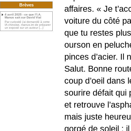
Brèves
affaires. « Je t’a
4 avril 2025 - ce que l’I.A.
voiture du côté p
Manus sait sur David Vial
Par curiosité j’ai demandé à cette
IA chinoise, manus.im de préparer
un exposé sur un auteur (...)
que tu restes plus
ourson en peluche
pinces d’acier. Il 
Salut. Bonne rout
coup d’oeil dans l
sourire défait qui
et retrouve l’aspha
mais juste heureux
gorgé de soleil : i