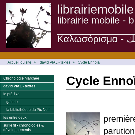
librairiemobile
librairie mobile -
______________
Accueil du site
>
david VIAL - textes
>
Cycle Ennoïa
Cycle Enno
Chronologie Marchée
david VIAL - textes
le pré-fixe
galerie
la bibliothèque du Pic Noir
première
les entre deux
sur le fil - chronologies &
parution
développements