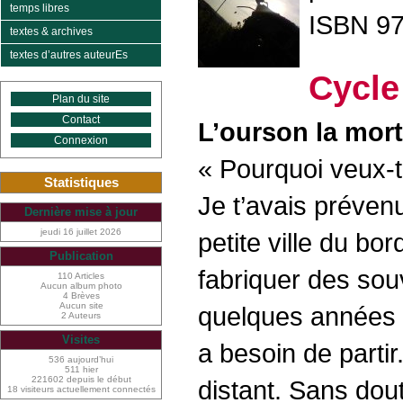
temps libres
ISBN 97
textes & archives
textes d’autres auteurEs
Cycle
Plan du site
Contact
L’ourson la mort
Connexion
« Pourquoi veux-tu
Statistiques
Je t’avais prévenu
Dernière mise à jour
jeudi 16 juillet 2026
petite ville du bo
Publication
fabriquer des souve
110 Articles
Aucun album photo
4 Brèves
Aucun site
quelques années qu
2 Auteurs
Visites
a besoin de partir
536 aujourd’hui
511 hier
221602 depuis le début
distant. Sans doute
18 visiteurs actuellement connectés