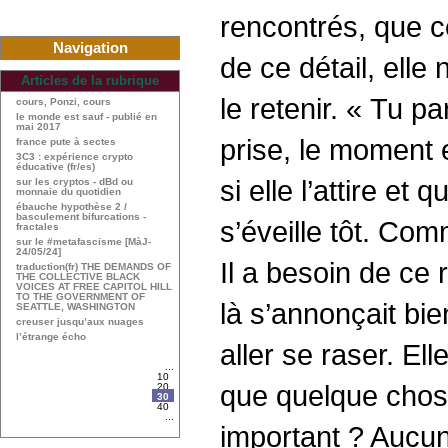
rencontrés, que c
Navigation
de ce détail, elle 
Articles de la rubrique
le retenir. « Tu p
cours, Ponzi, cours
le monde est sauf - publié en
mai 2017
prise, le moment e
france pute à sectes
3C3 : expérience crypto
éducative (fr/es)
si elle l’attire et 
sur les cryptos - dBd ou
monnaie du quotidien
ébauche hypothèse 2 /
basculement bifurcations -
s’éveille tôt. Com
fractales
sur le #metafascisme [MàJ-
24/05/24]
Il a besoin de ce 
traduction(fr) THE DEMANDS OF
THE COLLECTIVE BLACK
VOICES AT FREE CAPITOL HILL
TO THE GOVERNMENT OF
là s’annonçait bie
SEATTLE, WASHINGTON
creuser jusqu’aux nuages
l’étrange écho
aller se raser. El
...
10
que quelque chose
20
30
40
...
important ? Aucun 