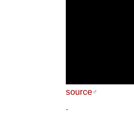
source
.