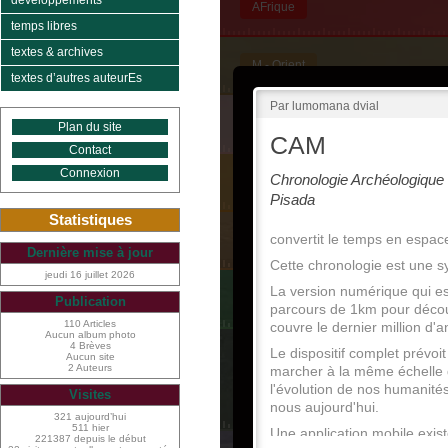
développements
temps libres
textes & archives
textes d’autres auteurEs
Plan du site
Contact
Connexion
Statistiques
Dernière mise à jour
jeudi 16 juillet 2026
Publication
110 Articles
Aucun album photo
4 Brèves
Aucun site
2 Auteurs
Visites
321 aujourd’hui
511 hier
221387 depuis le début