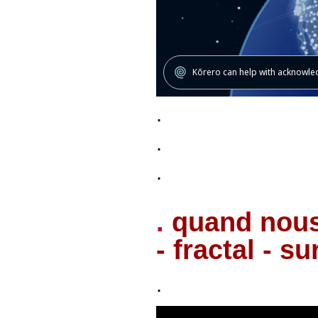
.
.
.
.
quand nous
- fractal - s
.