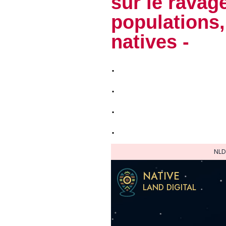
sur le ravag
populations,
natives -
.
.
.
.