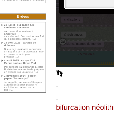
22 visiteurs actuellement connectés
Brèves
28 juillet - sur zazen & le
sentiment amoureux
sur zazen & le sentiment
amoureux
mais d’abord c’est quoi zazen ? si
j’ai à peu près compris, (...)
24 avril 2025 - partage de
richesse
Si puedes, ayúdame a exiliarme
en España con la biblioteca ; hay
un proyecto serio para
proteger (...)
4 avril 2025 - ce que l’I.A.
Manus sait sur David Vial
Par curiosité j’ai demandé à cette
IA chinoise, manus.im de préparer
👣
un exposé sur un auteur (...)
2 novembre 2024 - édition
papier / formats pdf
.
Je rappelle que vous n’êtes pas
autoriséEs à piller, plagier ni
exploiter le contenu de ce
site ; (...)
.
bifurcation néolit