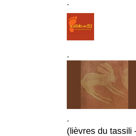
.
.
.
(lièvres du tassil