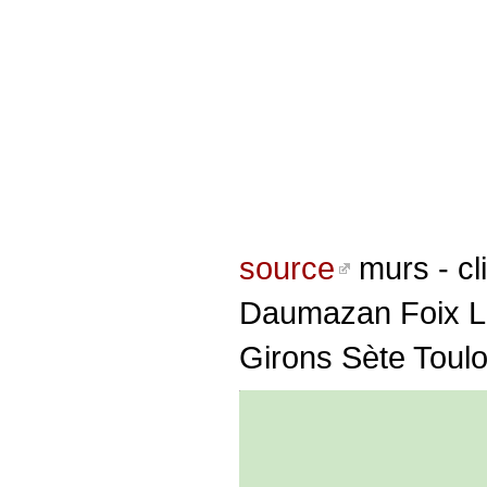
source
murs - cl
Daumazan Foix La
Girons Sète Toul