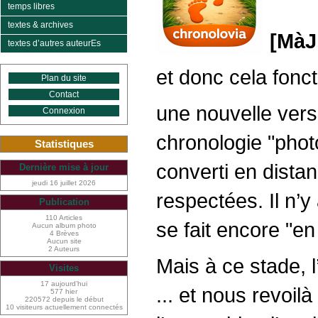
temps libres
textes & archives
[MàJ 
textes d’autres auteurEs
et donc cela fonct
Plan du site
Contact
une nouvelle vers
Connexion
chronologie "photo
Statistiques
converti en distan
Dernière mise à jour
jeudi 16 juillet 2026
respectées. Il n’y
Publication
110 Articles
se fait encore "en
Aucun album photo
4 Brèves
Aucun site
2 Auteurs
Mais à ce stade, 
Visites
17 aujourd’hui
... et nous revoil
577 hier
220572 depuis le début
10 visiteurs actuellement connectés