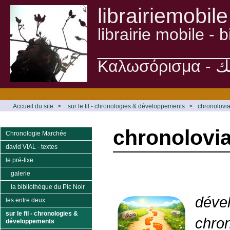
librairiemobile
librairie mobile -
______________
Accueil du site
>
sur le fil - chronologies & développements
>
chronolovia
chronolovia
Chronologie Marchée
david VIAL - textes
le pré-fixe
galerie
la bibliothèque du Pic Noir
déve
les entre deux
sur le fil - chronologies &
chron
développements