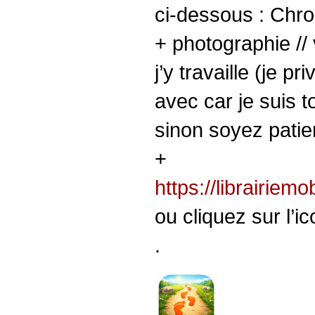
ci-dessous : Chr
+ photographie // 
j’y travaille (je p
avec car je suis to
sinon soyez patien
+
https://librairiem
ou cliquez sur l’ic
.