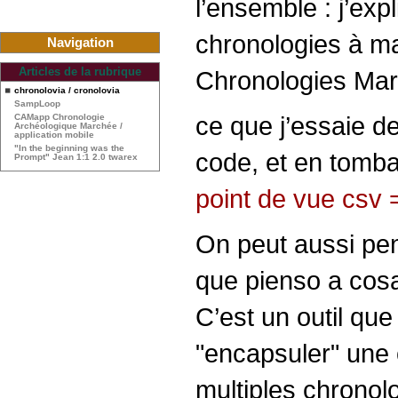
l’ensemble : j’exp
chronologies à mar
Navigation
Articles de la rubrique
Chronologies Mar
chronolovia / cronolovia
SampLoop
ce que j’essaie de
CAMapp Chronologie
Archéologique Marchée /
application mobile
"In the beginning was the
code, et en tomb
Prompt" Jean 1:1 2.0 twarex
point de vue csv = 
On peut aussi pen
que pienso a cosa
C’est un outil que
"encapsuler" une 
multiples chronolo