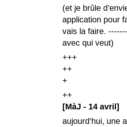
(et je brûle d’env
application pour f
vais la faire. ---
avec qui veut)
+++
++
+
++
[MàJ - 14 avril]
aujourd’hui, une a