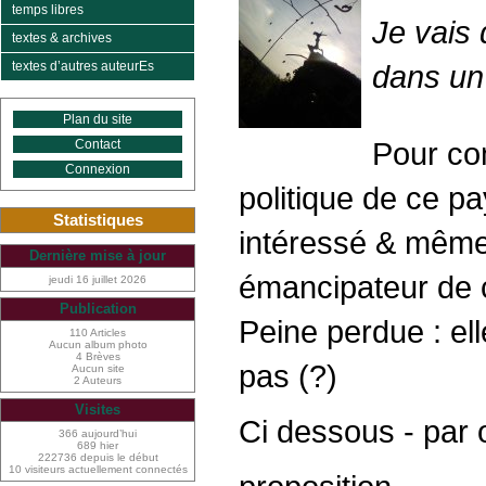
temps libres
Je vais 
textes & archives
textes d’autres auteurEs
dans un 
Plan du site
Pour co
Contact
Connexion
politique de ce p
Statistiques
intéressé & même 
Dernière mise à jour
émancipateur de c
jeudi 16 juillet 2026
Publication
Peine perdue : ell
110 Articles
Aucun album photo
4 Brèves
pas (?)
Aucun site
2 Auteurs
Visites
Ci dessous - par o
366 aujourd’hui
689 hier
222736 depuis le début
10 visiteurs actuellement connectés