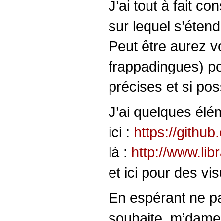
J’ai tout à fait c
sur lequel s’étend
Peut être aurez v
frappadingues) po
précises et si pos
J’ai quelques élém
ici :
https://githu
là :
http://www.lib
et ici pour des vi
En espérant ne pa
souhaite, m’dame 