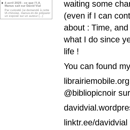
waiting some chan
4 avril 2025 - ce que l’I.A.
Manus sait sur David Vial
Par curiosité j’ai demandé à cette
(even if I can con
IA chinoise, manus.im de préparer
un exposé sur un auteur (...)
about : Time, and 
what I do since ye
life !
You can found my
librairiemobile.org
@bibliopicnoir sur
davidvial.wordpr
linktr.ee/davidvial