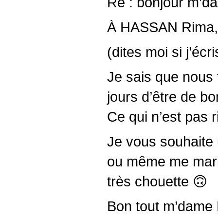
Re : bonjour m’d
À HASSAN Rima, 
(dites moi si j’écri
Je sais que nous f
jours d’être de b
Ce qui n’est pas 
Je vous souhaite u
ou même me marier
très chouette 🙃
Bon tout m’dame