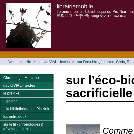
librairiemobile
librairie mobile - bibliothèque du Pic Noir - 
영합니다 - དགའ་བསུ -ongi etorri - nau mai
Accueil du site
>
david VIAL - textes
>
sur l’éco-bio-gôchisme, Greta, Rima &
sur l’éco-bi
Chronologie Marchée
david VIAL - textes
sacrificielle
le pré-fixe
galerie
la bibliothèque du Pic Noir
les entre deux
sur le fil - chronologies &
Comme d
développements