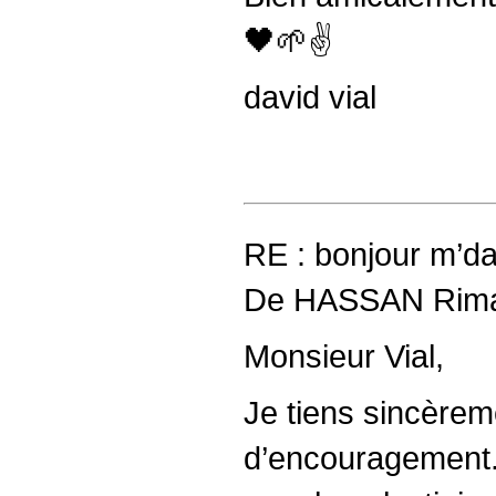
🖤🌱✌️
david vial
RE : bonjour m’d
De HASSAN Rima,
Monsieur Vial,
Je tiens sincèrem
d’encouragement. 