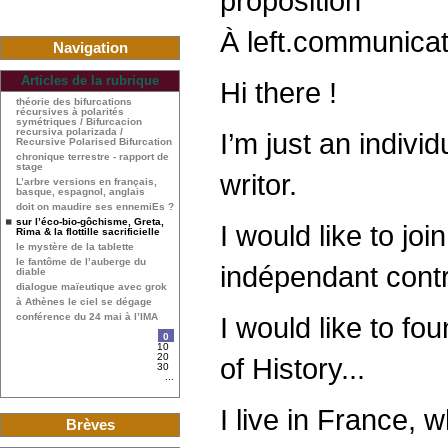
proposition
À left.communica
Navigation
Articles de la rubrique
Hi there !
théorie des bifurcations
récursives à polarités
symétriques / Bifurcacion
recursiva polarizada /
I’m just an indivi
Recursive Polarised Bifurcation
chronique terrestre - rapport de
stage
writor.
L’arbre versions en français,
basque, espagnol, anglais
doit on maudire ses ennemiEs ?
sur l’éco-bio-gôchisme, Greta,
I would like to jo
Rima & la flottille sacrificielle
le mystère de la tablette
le fantôme de l’auberge du
indépendant contr
diable
dialogue maïeutique avec grok
à Athènes le ciel se dégage
conférence du 24 mai à l’IMA
I would like to f
0
10
20
of History...
30
...
I live in France, 
Brèves