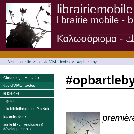
librairiemobile
librairie mobile -
______________
Accueil du site
>
david VIAL - textes
>
#opbartleby
#opbartleb
Chronologie Marchée
david VIAL - textes
le pré-fixe
galerie
la bibliothèque du Pic Noir
premièr
les entre deux
sur le fil - chronologies &
développements