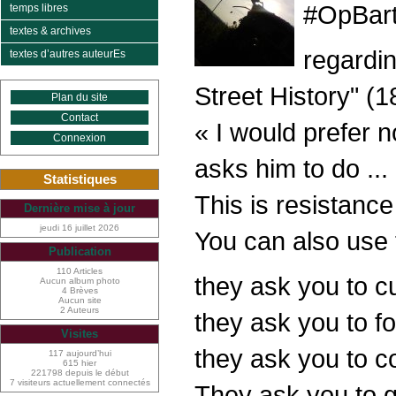
#OpBart
temps libres
textes & archives
regardin
textes d’autres auteurEs
Street History" (1
Plan du site
Contact
« I would prefer 
Connexion
asks him to do ...
Statistiques
This is resistance 
Dernière mise à jour
jeudi 16 juillet 2026
You can also use 
Publication
110 Articles
they ask you to cu
Aucun album photo
4 Brèves
Aucun site
2 Auteurs
they ask you to fo
Visites
they ask you to co
117 aujourd’hui
615 hier
221798 depuis le début
7 visiteurs actuellement connectés
They ask you to gi