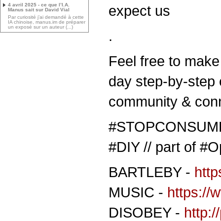
4 avril 2025 - ce que l’I.A.
expect us
Manus sait sur David Vial
Par curiosité j’ai demandé à cette
IA chinoise, manus.im de préparer
un exposé sur un auteur (...)
.
Feel free to make 
day step-by-step c
community & conne
#STOPCONSUM
#DIY // part of
BARTLEBY -
http
MUSIC -
https:/
DISOBEY -
http: