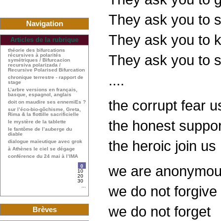
They ask you to s
Navigation
They ask you to ki
Articles de la rubrique
théorie des bifurcations
They ask you to si
récursives à polarités
symétriques / Bifurcacion
recursiva polarizada /
Recursive Polarised Bifurcation
....
chronique terrestre - rapport de
stage
L’arbre versions en français,
basque, espagnol, anglais
the corrupt fear u
doit on maudire ses ennemiEs ?
sur l’éco-bio-gôchisme, Greta,
Rima & la flottille sacrificielle
the honest suppor
le mystère de la tablette
le fantôme de l’auberge du
diable
the heroic join us
dialogue maïeutique avec grok
à Athènes le ciel se dégage
conférence du 24 mai à l’IMA
we are anonymo
0
10
20
30
...
we do not forgive
we do not forget
Brèves