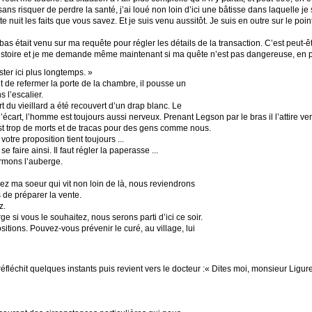
ans risquer de perdre la santé, j’ai loué non loin d’ici une bâtisse dans laquelle 
te nuit les faits que vous savez. Et je suis venu aussitôt. Je suis en outre sur le p
bas était venu sur ma requête pour régler les détails de la transaction. C’est peut-ê
istoire et je me demande même maintenant si ma quête n’est pas dangereuse, en plus
ster ici plus longtemps. »
de refermer la porte de la chambre, il pousse un
s l’escalier.
t du vieillard a été recouvert d’un drap blanc. Le
’écart, l’homme est toujours aussi nerveux. Prenant Legson par le bras il l’attire ve
st trop de morts et de tracas pour des gens comme nous.
votre proposition tient toujours ...
e faire ainsi. Il faut régler la paperasse ...
rmons l’auberge.
 ma soeur qui vit non loin de là, nous reviendrons
 de préparer la vente.
z.
e si vous le souhaitez, nous serons parti d’ici ce soir.
itions. Pouvez-vous prévenir le curé, au village, lui
éfléchit quelques instants puis revient vers le docteur :« Dites moi, monsieur Ligure