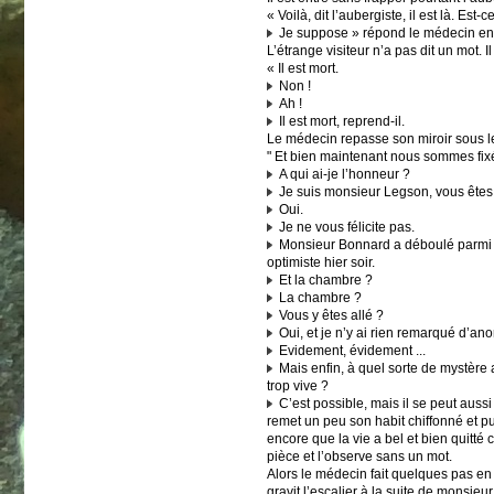
« Voilà, dit l’aubergiste, il est là. Est-c
Je suppose » répond le médecin en se
L’étrange visiteur n’a pas dit un mot.
« Il est mort.
Non !
Ah !
Il est mort, reprend-il.
Le médecin repasse son miroir sous les
" Et bien maintenant nous sommes fixé
A qui ai-je l’honneur ?
Je suis monsieur Legson, vous êtes 
Oui.
Je ne vous félicite pas.
Monsieur Bonnard a déboulé parmi no
optimiste hier soir.
Et la chambre ?
La chambre ?
Vous y êtes allé ?
Oui, et je n’y ai rien remarqué d’ano
Evidement, évidement ...
Mais enfin, à quel sorte de mystère
trop vive ?
C’est possible, mais il se peut aussi
remet un peu son habit chiffonné et pui
encore que la vie a bel et bien quitté
pièce et l’observe sans un mot.
Alors le médecin fait quelques pas en 
gravit l’escalier à la suite de monsieur 