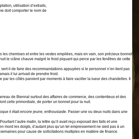
tion, utilisation d’extraits,
rme doit comporter le nom de
s les chemises et entre les vestes empilées, mais en vain, son précieux bonnet
a nuit le crâne chauve malgré le froid piquant qui perce par les fenêtres de cette
ela sert-il de faire des recommandations appuyées si le personnel n’en tient pas
is il lui arrivait de prendre froid.
tre par les côtés parvient par moments à faire vaciller la lueur des chandelles. Il
 Barreau de Biennal surtout des affaires de commerce, des contentieux et des
dont celle primordiale, de porter un bonnet pour la nuit.
époque il était encore jeune, enthousiaste. Passer une ou deux nuits dans une
ourtant l’autre matin, la lettre qu’il avait reçu exposait des faits et une
s’en mord les doigts, d’autant plus qu’un tel empressement ne sied pas à un
s semaines pour cause de sollicitations multiples en matière de finance.