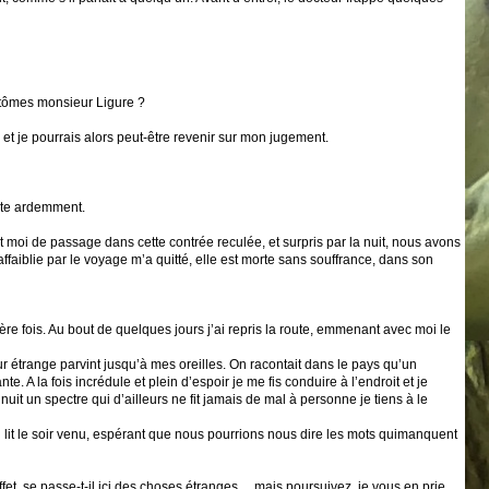
antômes monsieur Ligure ?
r, et je pourrais alors peut-être revenir sur mon jugement.
aite ardemment.
 moi de passage dans cette contrée reculée, et surpris par la nuit, nous avons
faiblie par le voyage m’a quitté, elle est morte sans souffrance, dans son
e fois. Au bout de quelques jours j’ai repris la route, emmenant avec moi le
étrange parvint jusqu’à mes oreilles. On racontait dans le pays qu’un
 la fois incrédule et plein d’espoir je me fis conduire à l’endroit et je
uit un spectre qui d’ailleurs ne fit jamais de mal à personne je tiens à le
u lit le soir venu, espérant que nous pourrions nous dire les mots quimanquent
fet, se passe-t-il ici des choses étranges ... mais poursuivez, je vous en prie...