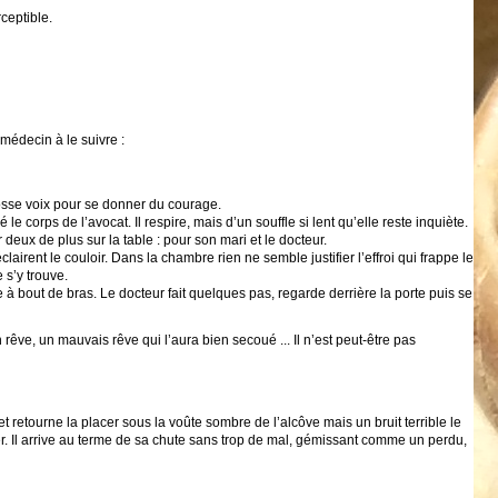
ceptible.
médecin à le suivre :
grosse voix pour se donner du courage.
 corps de l’avocat. Il respire, mais d’un souffle si lent qu’elle reste inquiète.
deux de plus sur la table : pour son mari et le docteur.
airent le couloir. Dans la chambre rien ne semble justifier l’effroi qui frappe le
 s’y trouve.
erne à bout de bras. Le docteur fait quelques pas, regarde derrière la porte puis se
n rêve, un mauvais rêve qui l’aura bien secoué ... Il n’est peut-être pas
t retourne la placer sous la voûte sombre de l’alcôve mais un bruit terrible le
lier. Il arrive au terme de sa chute sans trop de mal, gémissant comme un perdu,