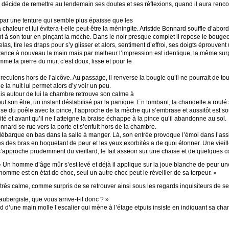
Il décide de remettre au lendemain ses doutes et ses réflexions, quand il aura renc
é par une tenture qui semble plus épaisse que les
 chaleur et lui évitera-t-elle peut-être la méningite. Aristide Bonnard souffle d’abo
int à son tour en pinçant la mèche. Dans le noir presque complet il repose le bouge
las, tire les draps pour s’y glisser et alors, sentiment d’effroi, ses doigts éprouvent
avance à nouveau la main mais par malheur l’impression est identique, la même surpri
omme la pierre du mur, c’est doux, lisse et pour le
reculons hors de l’alcôve. Au passage, il renverse la bougie qu’il ne pourrait de toute
e la nuit lui permet alors d’y voir un peu.
is autour de lui la chambre retrouve son calme à
 son être, un instant déstabilisé par la panique. En tombant, la chandelle a roulé sou
braise du poêle avec la pince, l’approche de la mèche qui s’embrase et aussitôt est
té et avant qu’il ne l’atteigne la braise échappe à la pince qu’il abandonne au sol.
nard se rue vers la porte et s’enfuit hors de la chambre.
 débarque en bas dans la salle à manger. Là, son entrée provoque l’émoi dans l’as
 des bras en hoquetant de peur et les yeux exorbités a de quoi étonner. Une vieille 
’approche prudemment du vieillard, le fait asseoir sur une chaise et de quelques c
 » Un homme d’âge mûr s’est levé et déjà il applique sur la joue blanche de peur un
 homme est en état de choc, seul un autre choc peut le réveiller de sa torpeur. »
 très calme, comme surpris de se retrouver ainsi sous les regards inquisiteurs de se
ubergiste, que vous arrive-t-il donc ? »
 d’une main molle l’escalier qui mène à l’étage etpuis insiste en indiquant sa cham