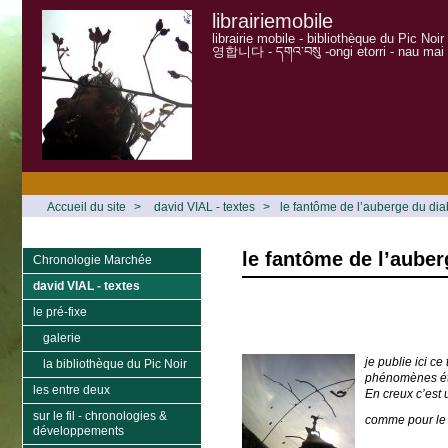
librairiemobile
librairie mobile - bibliothèque du Pic Noi
영합니다 - དགའ་བསུ -ongi etorri - nau mai
Accueil du site
>
david VIAL - textes
>
le fantôme de l’auberge du dia
le fantôme de l’auber
Chronologie Marchée
david VIAL - textes
le pré-fixe
galerie
je publie ici c
la bibliothèque du Pic Noir
phénomènes ét
les entre deux
En creux c’est
sur le fil - chronologies &
comme pour le r
développements