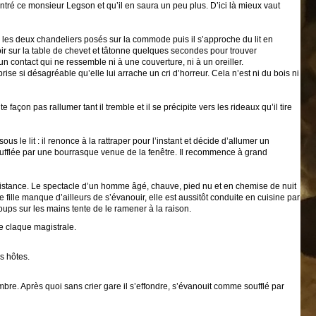
ontré ce monsieur Legson et qu’il en saura un peu plus. D’ici là mieux vaut
rd les deux chandeliers posés sur la commode puis il s’approche du lit en
oir sur la table de chevet et tâtonne quelques secondes pour trouver
 un contact qui ne ressemble ni à une couverture, ni à un oreiller.
se si désagréable qu’elle lui arrache un cri d’horreur. Cela n’est ni du bois ni
 façon pas rallumer tant il tremble et il se précipite vers les rideaux qu’il tire
s le lit : il renonce à la rattraper pour l’instant et décide d’allumer un
 soufflée par une bourrasque venue de la fenêtre. Il recommence à grand
sistance. Le spectacle d’un homme âgé, chauve, pied nu et en chemise de nuit
fille manque d’ailleurs de s’évanouir, elle est aussitôt conduite en cuisine par
oups sur les mains tente de le ramener à la raison.
e claque magistrale.
s hôtes.
bre. Après quoi sans crier gare il s’effondre, s’évanouit comme soufflé par