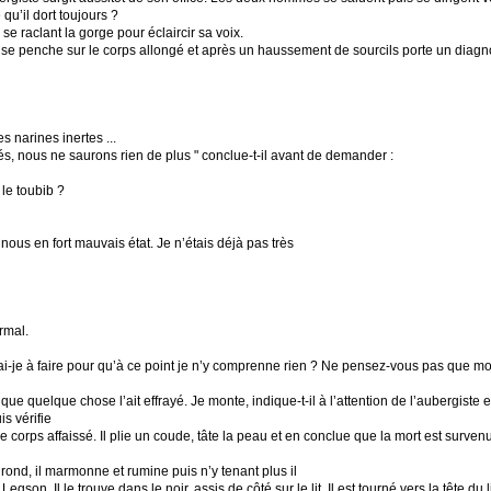
e qu’il dort toujours ?
 raclant la gorge pour éclaircir sa voix.
 Il se penche sur le corps allongé et après un haussement de sourcils porte un diag
 narines inertes ...
s, nous ne saurons rien de plus " conclue-t-il avant de demander :
le toubib ?
us en fort mauvais état. Je n’étais déjà pas très
rmal.
 ai-je à faire pour qu’à ce point je n’y comprenne rien ? Ne pensez-vous pas que 
 que quelque chose l’ait effrayé. Je monte, indique-t-il à l’attention de l’aubergiste
s vérifie
 ce corps affaissé. Il plie un coude, tâte la peau et en conclue que la mort est surv
rond, il marmonne et rumine puis n’y tenant plus il
Legson. Il le trouve dans le noir, assis de côté sur le lit. Il est tourné vers la tête d