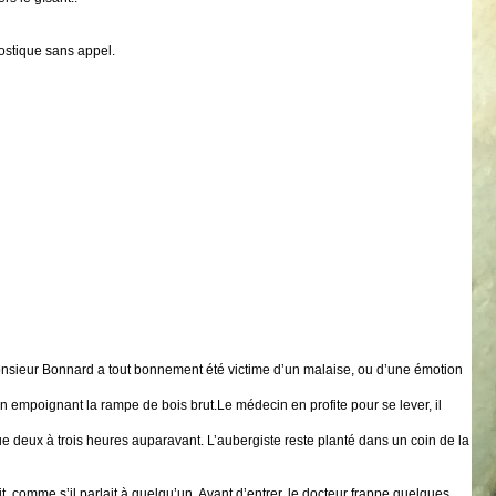
nostique sans appel.
monsieur Bonnard a tout bonnement été victime d’un malaise, ou d’une émotion
 en empoignant la rampe de bois brut.Le médecin en profite pour se lever, il
enue deux à trois heures auparavant. L’aubergiste reste planté dans un coin de la
u lit, comme s’il parlait à quelqu’un. Avant d’entrer, le docteur frappe quelques