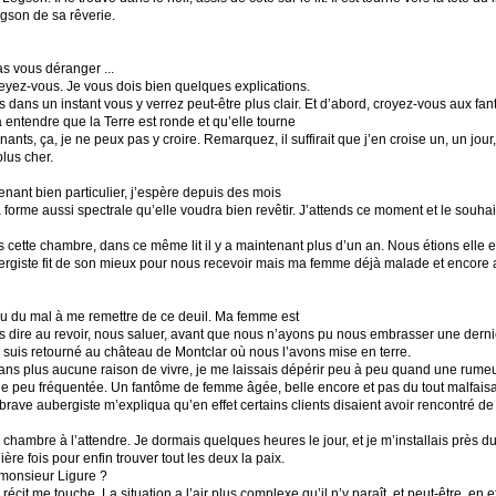
egson de sa rêverie.
as vous déranger ...
yez-vous. Je vous dois bien quelques explications.
s dans un instant vous y verrez peut-être plus clair. Et d’abord, croyez-vous aux f
 à entendre que la Terre est ronde et qu’elle tourne
enants, ça, je ne peux pas y croire. Remarquez, il suffirait que j’en croise un, un jou
lus cher.
nant bien particulier, j’espère depuis des mois
forme aussi spectrale qu’elle voudra bien revêtir. J’attends ce moment et le souh
ette chambre, dans ce même lit il y a maintenant plus d’un an. Nous étions elle et
ergiste fit de son mieux pour nous recevoir mais ma femme déjà malade et encore af
 eu du mal à me remettre de ce deuil. Ma femme est
 dire au revoir, nous saluer, avant que nous n’ayons pu nous embrasser une dernièr
 suis retourné au château de Montclar où nous l’avons mise en terre.
s plus aucune raison de vivre, je me laissais dépérir peu à peu quand une rumeur 
eu fréquentée. Un fantôme de femme âgée, belle encore et pas du tout malfaisante. A
brave aubergiste m’expliqua qu’en effet certains clients disaient avoir rencontré de n
chambre à l’attendre. Je dormais quelques heures le jour, et je m’installais près d
ère fois pour enfin trouver tout les deux la paix.
 monsieur Ligure ?
écit me touche. La situation a l’air plus complexe qu’il n’y paraît, et peut-être, en ef