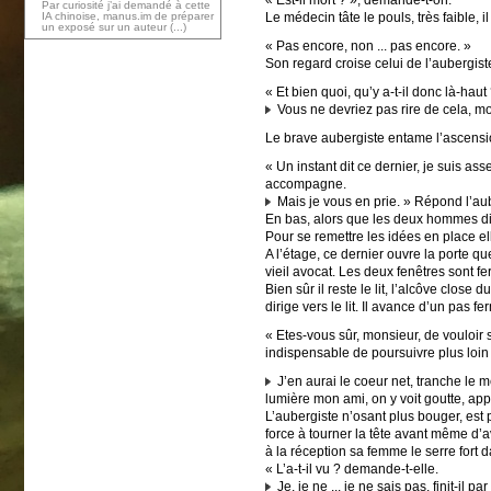
Par curiosité j’ai demandé à cette
Le médecin tâte le pouls, très faible, 
IA chinoise, manus.im de préparer
un exposé sur un auteur (...)
« Pas encore, non ... pas encore. »
Son regard croise celui de l’aubergiste
« Et bien quoi, qu’y a-t-il donc là-hau
Vous ne devriez pas rire de cela, mons
Le brave aubergiste entame l’ascensio
« Un instant dit ce dernier, je suis as
accompagne.
Mais je vous en prie. » Répond l’aube
En bas, alors que les deux hommes dispa
Pour se remettre les idées en place el
A l’étage, ce dernier ouvre la porte qu
vieil avocat. Les deux fenêtres sont f
Bien sûr il reste le lit, l’alcôve close
dirige vers le lit. Il avance d’un pas fe
« Etes-vous sûr, monsieur, de vouloir s
indispensable de poursuivre plus loin 
J’en aurai le coeur net, tranche le 
lumière mon ami, on y voit goutte, ap
L’aubergiste n’osant plus bouger, est 
force à tourner la tête avant même d’av
à la réception sa femme le serre fort
« L’a-t-il vu ? demande-t-elle.
Je, je ne ... je ne sais pas, finit-il pa