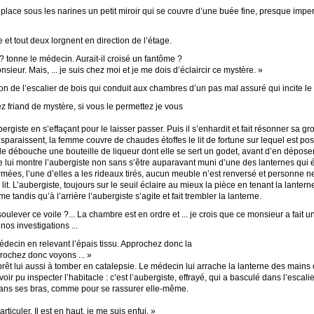
il place sous les narines un petit miroir qui se couvre d’une buée fine, presque imper
 et tout deux lorgnent en direction de l’étage.
t ? tonne le médecin. Aurait-il croisé un fantôme ?
ieur. Mais, ... je suis chez moi et je me dois d’éclaircir ce mystère. »
n de l’escalier de bois qui conduit aux chambres d’un pas mal assuré qui incite le 
sez friand de mystère, si vous le permettez je vous
rgiste en s’effaçant pour le laisser passer. Puis il s’enhardit et fait résonner sa 
raissent, la femme couvre de chaudes étoffes le lit de fortune sur lequel est posé le
le débouche une bouteille de liqueur dont elle se sert un godet, avant d’en déposer 
e lui montre l’aubergiste non sans s’être auparavant muni d’une des lanternes qui écl
ermées, l’une d’elles a les rideaux tirés, aucun meuble n’est renversé et personne ne
 du lit. L’aubergiste, toujours sur le seuil éclaire au mieux la pièce en tenant la lant
rme tandis qu’à l’arrière l’aubergiste s’agite et fait trembler la lanterne.
oulever ce voile ?... La chambre est en ordre et ... je crois que ce monsieur a fait u
nos investigations ...
médecin en relevant l’épais tissu. Approchez donc la
prochez donc voyons ... »
prêt lui aussi à tomber en catalepsie. Le médecin lui arrache la lanterne des mains e
oir pu inspecter l’habitacle : c’est l’aubergiste, effrayé, qui a basculé dans l’esca
 dans ses bras, comme pour se rassurer elle-même.
r articuler. Il est en haut, je me suis enfui. »