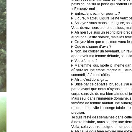
petits coups sur la porte qui sortent L
« Excusez-moi ...
Entrez, entrez, monsieur ... ?
Ligure, Mattieu Ligure, je ne veux p
Asseyez-vous monsieur Ligure, asse
Vous devez nous croire tous fous, mai
Ah non ! Je suis un esprit libre prêt
autour de l’astre solaire, mais les rev
Croyez bien que c’est mon voeu le p
Que je change d’avis ?
Non, de croiser un revenant. Un reve
apercevoir ma femme défunte, sous la 
Votre femme ?
Ma femme, oui, morte ici même dans c
dû faire ici une étape imprévue. L’aub
sommeil, là à mes côtés.
Ah ... c’est donc ça ...
Brisé par ce départ si brusque, j’ai
partie avant que nous n’ayons pu nous
corps sans vie de ma bien-aimée et je
Mais seul dans l’immense domaine, san
fantôme de femme hantait une auberge p
reconnu bien vite l’auberge fatale. Le 
préciser.
Je suis resté des semaines dans cette 
à notre histoire, nous sourire une derni
Voilà, cela vous renseigne-t-il un peu
Ah ça, je dois bien avouer que votre r