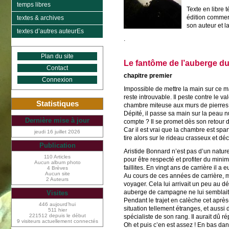
temps libres
Texte en libre 
édition commerc
textes & archives
son auteur et l
textes d’autres auteurEs
.
Plan du site
Le fantôme de l’auberge du
Contact
chapitre premier
Connexion
Impossible de mettre la main sur ce m
reste introuvable. Il peste contre le v
Statistiques
chambre miteuse aux murs de pierres,
Dépité, il passe sa main sur la peau nu
Dernière mise à jour
compte ? Il se promet dès son retour d
Car il est vrai que la chambre est spart
jeudi 16 juillet 2026
tire alors sur le rideau crasseux et dé
Publication
Aristide Bonnard n’est pas d’un nature
110 Articles
pour être respecté et profiter du mini
Aucun album photo
faillites. En vingt ans de carrière il 
4 Brèves
Aucun site
Au cours de ces années de carrière, 
2 Auteurs
voyager. Cela lui arrivait un peu au d
auberge de campagne ne lui semblait 
Visites
Pendant le trajet en calèche cet après-m
446 aujourd’hui
situation tellement étranges, et aussi
511 hier
221512 depuis le début
spécialiste de son rang. Il aurait dû 
9 visiteurs actuellement connectés
Oh et puis c’en est assez ! En bas da