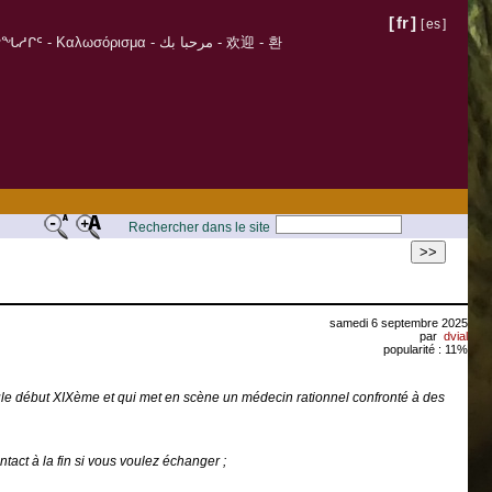
[
fr
]
[
es
]
σόρισμα - مرحبا بك - 欢迎 - 환
Rechercher dans le site
>>
samedi 6 septembre 2025
par
dvial
popularité : 11%
déroule début XIXème et qui met en scène un médecin rationnel confronté à des
ntact à la fin si vous voulez échanger ;