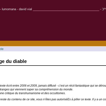
r - lumomana - david vial ________________________________________ - ᑐᖕᖓᓱᒋᑦ - Καλω
ble
ge du diable
e texte écrit entre 2006 et 2009, jamais diffusé - c’est un récit fantastique qui se 
ranges qui viennent saper sa compréhension du monde.
 une critique du transhumanisme et des occultismes.
este du contenu de ce site, vous n’êtes pas autoriséEs à piller ce texte. Il y a un co