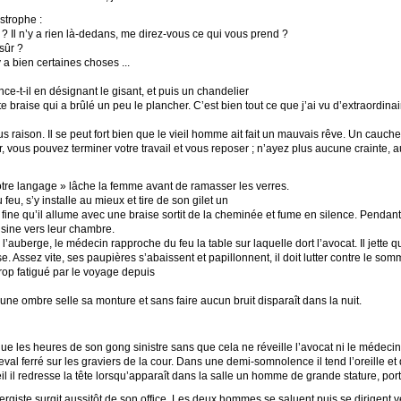
strophe :
 ? Il n’y a rien là-dedans, me direz-vous ce qui vous prend ?
 sûr ?
y a bien certaines choses ...
ce-t-il en désignant le gisant, et puis un chandelier
e braise qui a brûlé un peu le plancher. C’est bien tout ce que j’ai vu d’extraordinai
vous raison. Il se peut fort bien que le vieil homme ait fait un mauvais rêve. Un cauc
iller, vous pouvez terminer votre travail et vous reposer ; n’ayez plus aucune craint
 votre langage » lâche la femme avant de ramasser les verres.
eu, s’y installe au mieux et tire de son gilet un
e fine qu’il allume avec une braise sortit de la cheminée et fume en silence. Penda
uisine vers leur chambre.
’auberge, le médecin rapproche du feu la table sur laquelle dort l’avocat. Il jette q
e. Assez vite, ses paupières s’abaissent et papillonnent, il doit lutter contre le so
rop fatigué par le voyage depuis
 une ombre selle sa monture et sans faire aucun bruit disparaît dans la nuit.
 les heures de son gong sinistre sans que cela ne réveille l’avocat ni le médecin. 
eval ferré sur les graviers de la cour. Dans une demi-somnolence il tend l’oreille e
 il redresse la tête lorsqu’apparaît dans la salle un homme de grande stature, por
bergiste surgit aussitôt de son office. Les deux hommes se saluent puis se dirigent ve