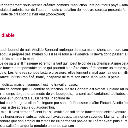
téléchargement sous licence créative comons : traduction libre pour tous pays – adapta
iale si autorisation de l’auteur – toute circulation de l’oeuvre sous sa présente fo
a date de création : David Vial (2oo6-2oo9)
 diable
audit bonnet de nuit. Aristide Bonnard replonge dans sa malle, cherche encore sou
alet qui a préparé ses affaires puis il se résoud à l’évidence : il devra donc passer l
 froids comme la mort.
e de sa tête. Il frissonne et remonte tant qu’il peut le col de sa chemise. A quoi c
e tancer le responsable de ce qui pourrait bien être considéré comme un crime si jama
iate. Les fenêtres sont de facture grossière, elles ferment si mal que l’air qui s’infil
couvre un tissu rapiécé, troué, incapable de faire son office. A nouveau il peste.
l délicat, mais en somme, il estime travailler assez
mum de confort que lui confère sa fonction. Maître Bonnard est avocat. Il plaide au
a eu le temps de goûter au mode de vie bourgeois, il a contracté certaines habitudes, 
monsieur Bonnard a aussi perdu l’habitude de
ébut pour élargir la clientèle léguée par son prédécesseur, maître Elerant. A cette 
pas si désagréable qu’aujourd’hui.
idi, il s’est demandé cent fois s’il avait bien fait de se lancer dans cette aventure. P
 des honoraires si substantiels qu’il avait aussitôt annoncé savenue. Maintenant il 
répondre que son emploi du temps ne lui permettait pas de se libérer avant plusieur
ns la salle à manger la pendule annonce par son