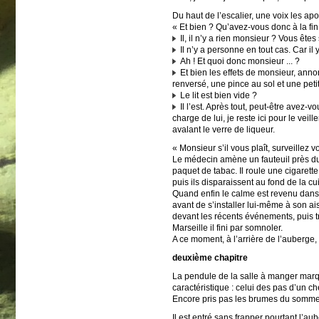
Du haut de l’escalier, une voix les apo
« Et bien ? Qu’avez-vous donc à la fin
Il, il n’y a rien monsieur ? Vous êtes
Il n’y a personne en tout cas. Car il 
Ah ! Et quoi donc monsieur ... ?
Et bien les effets de monsieur, annon
renversé, une pince au sol et une petit
Le lit est bien vide ?
Il l’est. Après tout, peut-être avez-
charge de lui, je reste ici pour le ve
avalant le verre de liqueur.
« Monsieur s’il vous plaît, surveillez
Le médecin amène un fauteuil près du f
paquet de tabac. Il roule une cigarett
puis ils disparaissent au fond de la c
Quand enfin le calme est revenu dans l
avant de s’installer lui-même à son ais
devant les récents événements, puis t
Marseille il fini par somnoler.
A ce moment, à l’arrière de l’auberge,
deuxième chapitre
La pendule de la salle à manger marque
caractéristique : celui des pas d’un ch
Encore pris pas les brumes du sommeil
Il est entré sans frapper pourtant l’au