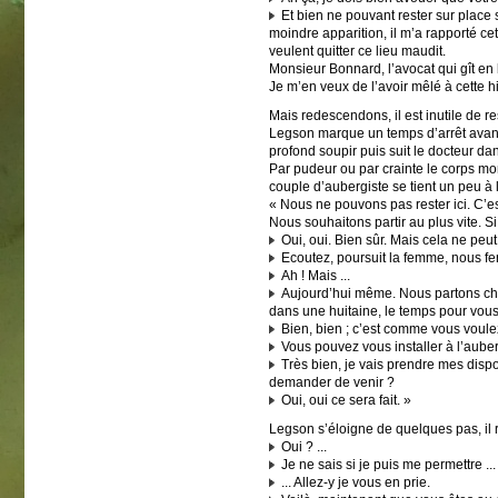
Et bien ne pouvant rester sur place s
moindre apparition, il m’a rapporté cet
veulent quitter ce lieu maudit.
Monsieur Bonnard, l’avocat qui gît en 
Je m’en veux de l’avoir mêlé à cette h
Mais redescendons, il est inutile de re
Legson marque un temps d’arrêt avant 
profond soupir puis suit le docteur dan
Par pudeur ou par crainte le corps mor
couple d’aubergiste se tient un peu à l
« Nous ne pouvons pas rester ici. C’e
Nous souhaitons partir au plus vite. Si 
Oui, oui. Bien sûr. Mais cela ne peut s
Ecoutez, poursuit la femme, nous fe
Ah ! Mais ...
Aujourd’hui même. Nous partons chez
dans une huitaine, le temps pour vous
Bien, bien ; c’est comme vous voule
Vous pouvez vous installer à l’auberg
Très bien, je vais prendre mes dispos
demander de venir ?
Oui, oui ce sera fait. »
Legson s’éloigne de quelques pas, il r
Oui ? ...
Je ne sais si je puis me permettre ...
... Allez-y je vous en prie.