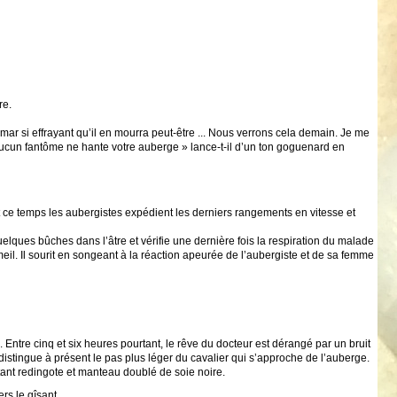
re.
hemar si effrayant qu’il en mourra peut-être ... Nous verrons cela demain. Je me
e, aucun fantôme ne hante votre auberge » lance-t-il d’un ton goguenard en
nt ce temps les aubergistes expédient les derniers rangements en vitesse et
uelques bûches dans l’âtre et vérifie une dernière fois la respiration du malade
mmeil. Il sourit en songeant à la réaction apeurée de l’aubergiste et de sa femme
Entre cinq et six heures pourtant, le rêve du docteur est dérangé par un bruit
t distingue à présent le pas plus léger du cavalier qui s’approche de l’auberge.
tant redingote et manteau doublé de soie noire.
rs le gîsant..