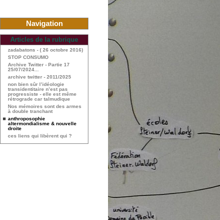
Navigation
Articles de la rubrique
zadabatons - ( 26 octobre 2016)
STOP CONSUMO
Archive Twitter - Partie 17
25/07/2024...
archive twitter - 2011/2025
non bien sûr l’idéologie
transidentitaire n’est pas
progressiste - elle est même
rétrograde car talmudique
Nos mémoires sont des armes
à double tranchant
anthroposophie
altermondialisme & nouvelle
droite
ces liens qui libèrent qui ?