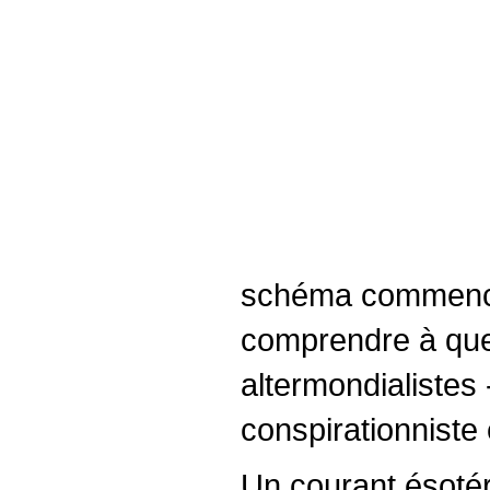
schéma commencé 
comprendre à quel
altermondialistes
conspirationniste 
Un courant ésotér