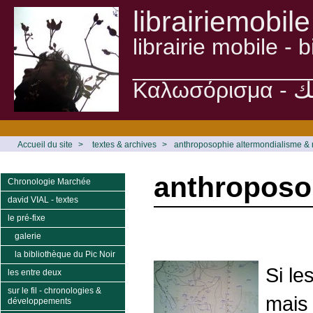
librairiemobile
librairie mobile -
______________
Accueil du site
>
textes & archives
>
anthroposophie altermondialisme & n
anthroposop
Chronologie Marchée
david VIAL - textes
le pré-fixe
galerie
la bibliothèque du Pic Noir
Si le
les entre deux
sur le fil - chronologies &
mais 
développements