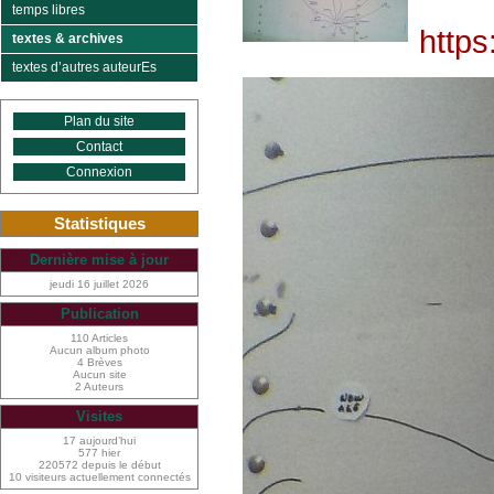
temps libres
https
textes & archives
textes d’autres auteurEs
Plan du site
Contact
Connexion
Statistiques
Dernière mise à jour
jeudi 16 juillet 2026
Publication
110 Articles
Aucun album photo
4 Brèves
Aucun site
2 Auteurs
Visites
17 aujourd’hui
577 hier
220572 depuis le début
10 visiteurs actuellement connectés