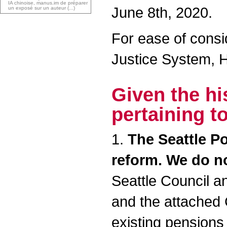
IA chinoise, manus.im de préparer
June 8th, 2020.
un exposé sur un auteur (...)
For ease of consi
Justice System, 
Given the hi
pertaining t
1.
The Seattle P
reform. We do n
Seattle Council a
and the attached 
existing pensions 