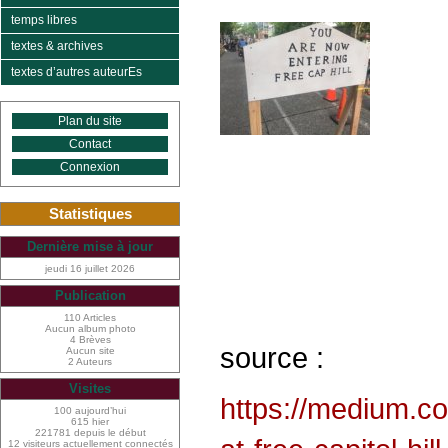
temps libres
textes & archives
textes d’autres auteurEs
Plan du site
Contact
Connexion
Statistiques
Dernière mise à jour
jeudi 16 juillet 2026
Publication
110 Articles
Aucun album photo
4 Brèves
source :
Aucun site
2 Auteurs
Visites
https://medium.c
100 aujourd’hui
615 hier
221781 depuis le début
12 visiteurs actuellement connectés