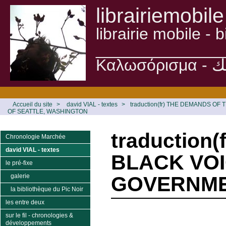
librairiemobile
librairie mobile -
______________
Accueil du site
>
david VIAL - textes
>
traduction(fr) THE DEMANDS O
OF SEATTLE, WASHINGTON
traduction
Chronologie Marchée
david VIAL - textes
BLACK VOI
le pré-fixe
galerie
GOVERNME
la bibliothèque du Pic Noir
les entre deux
sur le fil - chronologies &
développements