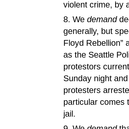
violent crime, by 
8. We
demand
dec
generally, but sp
Floyd Rebellion” a
as the Seattle Po
protestors current
Sunday night and 
protesters arrest
particular comes 
jail.
9. We
demand
tha