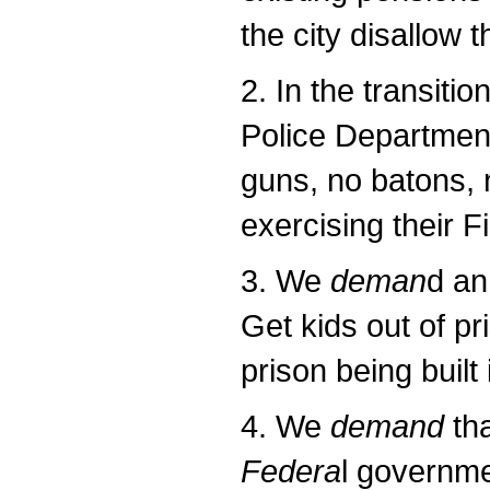
the city disallow t
2. In the transit
Police Departmen
guns, no batons, 
exercising their 
3. We
deman
d an
Get kids out of p
prison being built
4. We
demand
tha
Federa
l governme