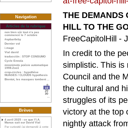
at-free-capitol-h
THE DEMANDS O
Navigation
HILL TO THE 
Articles de la rubrique
non bien sûr tout n’a pas
commencé le 7 octobre
FreeCapitolHill - 
#opbartleby
Dernier vol
i.mage
In credit to the pe
Vial david
traducción : STOP CONSUMO
Cycle Ennoïa
simplistic. This i
mnonimots poésie automatique
1998-2oo1
crop-circles : hypothèse
Council and the 
NUAGES / CLOUDS hypothesis
Bientot, les masques tombent ...
0
the cultural and h
10
20
30
...
struggles of its 
victory at the top
Brèves
4 avril 2025 - ce que l’I.A.
nightly attack fr
Manus sait sur David Vial
Par curiosité j’ai demandé à cette