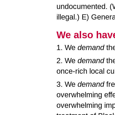
undocumented. (W
illegal.) E) Gene
We also hav
1. We
demand
the
2. We
demand
the
once-rich local cul
3. We
demand
fre
overwhelming effe
overwhelming impa