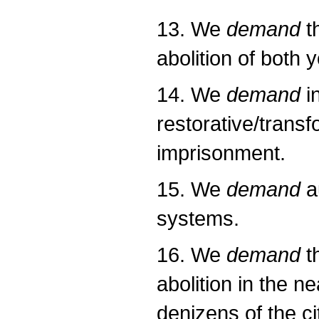
13. We
demand
th
abolition of both 
14. We
demand
in
restorative/trans
imprisonment.
15. We
demand
a
systems.
16. We
demand
th
abolition in the n
denizens of the ci