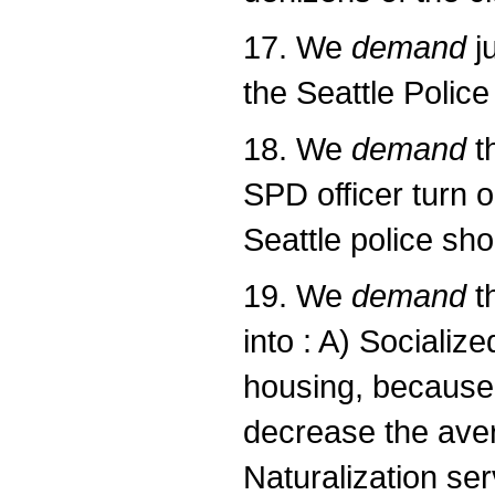
17. We
demand
j
the Seattle Polic
18. We
demand
t
SPD officer turn 
Seattle police sho
19. We
demand
th
into : A) Socializ
housing, because h
decrease the aver
Naturalization ser