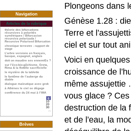
Plongeons dans le
Navigation
Génèse 1.28 : dieu
Articles de la rubrique
Terre et l’assujet
théorie des bifurcations
récursives à polarités
symétriques / Bifurcacion
recursiva polarizada /
Recursive Polarised Bifurcation
ciel et sur tout a
chronique terrestre - rapport de
stage
L’arbre versions en français,
basque, espagnol, anglais
Voici en quelques 
doit on maudire ses ennemiEs ?
sur l’éco-bio-gôchisme, Greta,
Rima & la flottille sacrificielle
croissance de l’hu
le mystère de la tablette
le fantôme de l’auberge du
diable
même assujettie … 
dialogue maïeutique avec grok
à Athènes le ciel se dégage
vous glace ? Ces m
conférence du 24 mai à l’IMA
0
10
20
destruction de la 
30
...
et de l’eau, la mod
Brèves