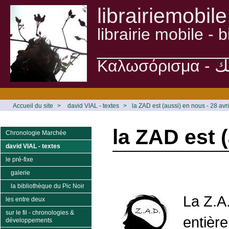
librairiemobile
librairie mobile -
______________
Accueil du site
>
david VIAL - textes
>
la ZAD est (aussi) en nous - 28 avr
la ZAD est (
Chronologie Marchée
david VIAL - textes
le pré-fixe
galerie
la bibliothèque du Pic Noir
La Z.A
les entre deux
sur le fil - chronologies &
entièr
développements