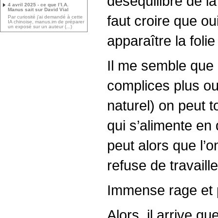
déséquilibre de l
4 avril 2025 - ce que l’I.A.
Manus sait sur David Vial
faut croire que o
Par curiosité j’ai demandé à cette
IA chinoise, manus.im de préparer
un exposé sur un auteur (...)
apparaître la fol
Il me semble que l
complices plus ou
naturel) on peut 
qui s’alimente en 
peut alors que l’o
refuse de travaill
Immense rage et 
Alors, il arrive q