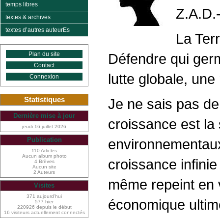
temps libres
Z.A.D.-
textes & archives
textes d’autres auteurEs
La Terr
Plan du site
Défendre qui germ
Contact
lutte globale, une
Connexion
Statistiques
Je ne sais pas de
Dernière mise à jour
croissance est la
jeudi 16 juillet 2026
environnementaux 
Publication
110 Articles
Aucun album photo
croissance infinie
4 Brèves
Aucun site
2 Auteurs
même repeint en 
Visites
371 aujourd’hui
économique ultime
577 hier
220926 depuis le début
16 visiteurs actuellement connectés