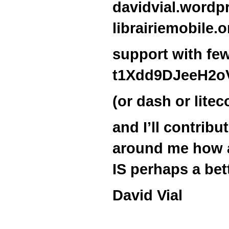
davidvial.wordp
librairiemobile.o
support with fe
t1Xdd9DJeeH2o
(or dash or litec
and I’ll contrib
around me how a
IS perhaps a bet
David Vial