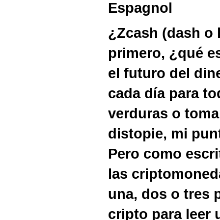
Espagnol
¿Zcash (dash o l
primero, ¿qué es
el futuro del di
cada día para to
verduras o tomar
distopie, mi pun
Pero como escrit
las criptomoneda
una, dos o tres
cripto para leer