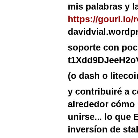
mis palabras y l
https://gourl.io
davidvial.wordpr
soporte con poc
t1Xdd9DJeeH2o
(o dash o litecoin
y contribuiré a 
alrededor cómo s
unirse... lo que
inversíon de stak