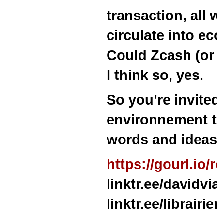
transaction, all
circulate into e
Could Zcash (or 
I think so, yes.
So you’re invited
environnement to
words and ideas 
https://gourl.io
linktr.ee/davidvi
linktr.ee/librairi