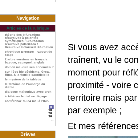
Navigation
Articles de la rubrique
théorie des bifurcations
récursives à polarités
symétriques / Bifurcacion
Si vous avez accè
recursiva polarizada /
Recursive Polarised Bifurcation
chronique terrestre - rapport de
stage
traînent, vu le c
L’arbre versions en français,
basque, espagnol, anglais
doit on maudire ses ennemiEs ?
moment pour réflé
sur l’éco-bio-gôchisme, Greta,
Rima & la flottille sacrificielle
le mystère de la tablette
proximité - voire
le fantôme de l’auberge du
diable
dialogue maïeutique avec grok
territoire mais pa
à Athènes le ciel se dégage
conférence du 24 mai à l’IMA
par exemple ;
0
10
20
30
...
Et mes références
Brèves