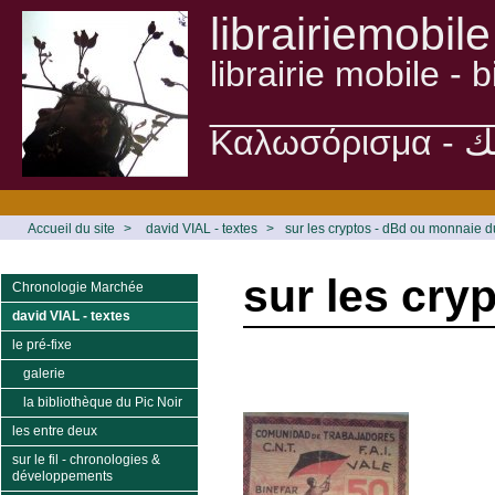
librairiemobile
librairie mobile -
______________
Accueil du site
>
david VIAL - textes
>
sur les cryptos - dBd ou monnaie d
sur les cry
Chronologie Marchée
david VIAL - textes
le pré-fixe
galerie
la bibliothèque du Pic Noir
les entre deux
sur le fil - chronologies &
développements