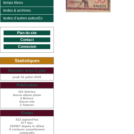
temps libres
textes & archives
textes d’autres auteurEs
Plan du site
Contact
Connexion
Statistiques
Dernière mise à jour
jeudi 16 juillet 2026
Publication
110 Articles
Aucun album photo
4 Brèves
Aucun site
2 Auteurs
Visites
412 aujourd’hui
577 hier
220967 depuis le début
9 visiteurs actuellement
connectés