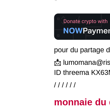
pour du partage d
📩 lumomana@ris
ID threema KX6
/ / / / / /
monnaie du 