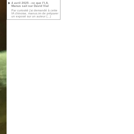
4 avril 2025 - ce que l’I.A.
Manus sait sur David Vial
Par curiosité j’ai demandé à cette
IA chinoise, manus.im de préparer
un exposé sur un auteur (...)