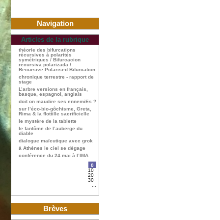
Navigation
Articles de la rubrique
théorie des bifurcations
récursives à polarités
symétriques / Bifurcacion
recursiva polarizada /
Recursive Polarised Bifurcation
chronique terrestre - rapport de
stage
L’arbre versions en français,
basque, espagnol, anglais
doit on maudire ses ennemiEs ?
sur l’éco-bio-gôchisme, Greta,
Rima & la flottille sacrificielle
le mystère de la tablette
le fantôme de l’auberge du
diable
dialogue maïeutique avec grok
à Athènes le ciel se dégage
conférence du 24 mai à l’IMA
0
10
20
30
...
Brèves