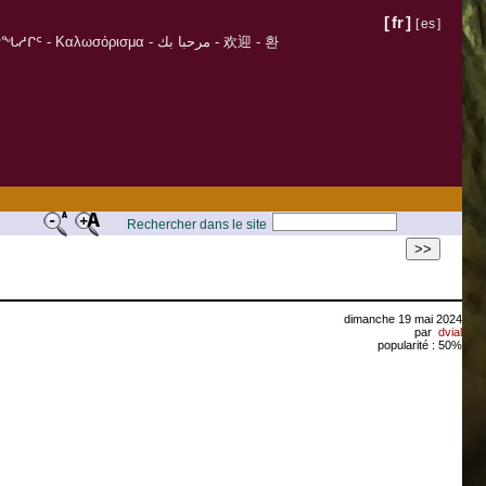
[
fr
]
[
es
]
σόρισμα - مرحبا بك - 欢迎 - 환
Rechercher dans le site
>>
dimanche 19 mai 2024
par
dvial
popularité : 50%