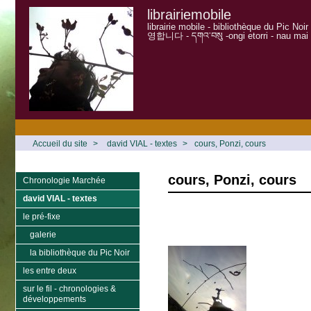
librairiemobile
librairie mobile - bibliothèque du Pic Noi
영합니다 - དགའ་བསུ -ongi etorri - nau mai
Accueil du site
>
david VIAL - textes
>
cours, Ponzi, cours
cours, Ponzi, cours
Chronologie Marchée
david VIAL - textes
le pré-fixe
galerie
la bibliothèque du Pic Noir
les entre deux
sur le fil - chronologies &
développements