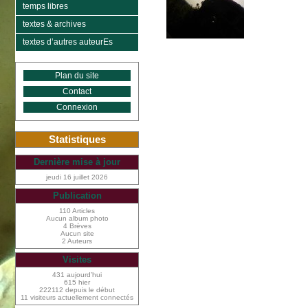
temps libres
textes & archives
textes d’autres auteurEs
Plan du site
Contact
Connexion
Statistiques
Dernière mise à jour
jeudi 16 juillet 2026
Publication
110 Articles
Aucun album photo
4 Brèves
Aucun site
2 Auteurs
Visites
431 aujourd’hui
615 hier
222112 depuis le début
11 visiteurs actuellement connectés