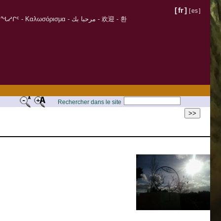
[
fr
]
[
es
]
σόρισμα - مرحبا بك - 欢迎 - 환
Rechercher dans le site
>>