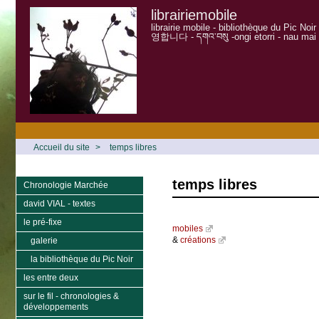
librairiemobile
librairie mobile - bibliothèque du Pic Noi
영합니다 - དགའ་བསུ -ongi etorri - nau mai
Accueil du site
>
temps libres
temps libres
Chronologie Marchée
david VIAL - textes
le pré-fixe
mobiles
&
créations
galerie
la bibliothèque du Pic Noir
les entre deux
sur le fil - chronologies &
développements