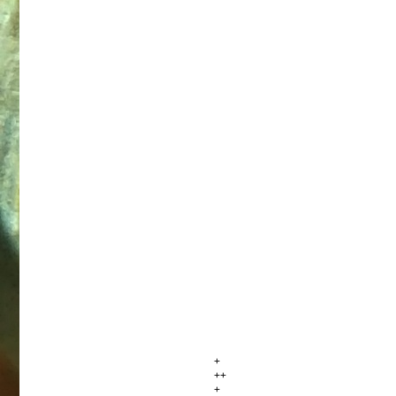
+
++
+