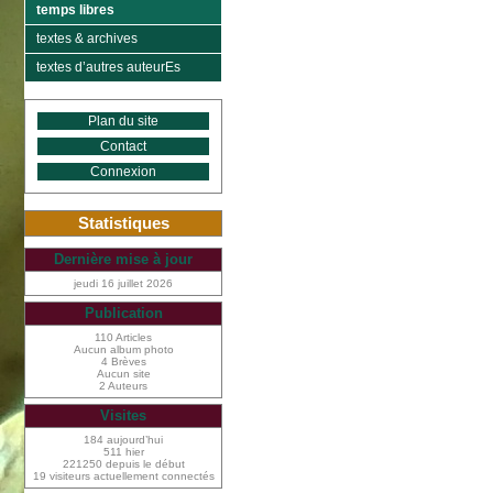
temps libres
textes & archives
textes d’autres auteurEs
Plan du site
Contact
Connexion
Statistiques
Dernière mise à jour
jeudi 16 juillet 2026
Publication
110 Articles
Aucun album photo
4 Brèves
Aucun site
2 Auteurs
Visites
184 aujourd’hui
511 hier
221250 depuis le début
19 visiteurs actuellement connectés