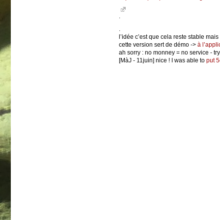
.
.
l’idée c’est que cela reste stable mais
cette version sert de démo ->
à l’appl
ah sorry : no monney = no service - try
[MàJ - 11juin] nice ! I was able to
put 5