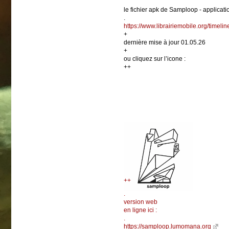
le fichier apk de Samploop - applicatio
.
https://www.librairiemobile.org/timel
+
dernière mise à jour 01.05.26
+
ou cliquez sur l’icone :
++
++
.
version web
en ligne ici :
.
https://samploop.lumomana.org