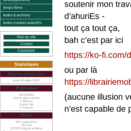
développements
soutenir mon trava
temps libres
d’ahuriEs -
textes & archives
textes d’autres auteurEs
tout ça tout ça,
Plan du site
bah c’est par ici
Contact
Connexion
https://ko-fi.com/
Statistiques
ou par là
Dernière mise à jour
https://librairiem
jeudi 16 juillet 2026
Publication
(aucune illusion 
110 Articles
Aucun album photo
4 Brèves
Aucun site
n’est capable de p
2 Auteurs
Visites
487 aujourd’hui
511 hier
221553 depuis le début