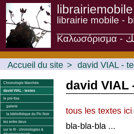
librairiemobile
librairie mobile -
______________
Accueil du site
>
david VIAL - t
david VIAL 
Chronologie Marchée
david VIAL - textes
le pré-fixe
galerie
tous les textes ici
la bibliothèque du Pic Noir
les entre deux
bla-bla-bla ...
sur le fil - chronologies &