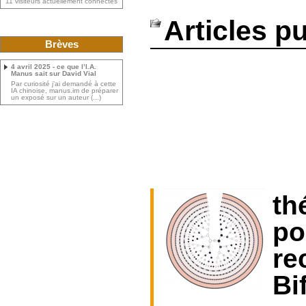
11 visiteurs actuellement connectés
Articles p
Brèves
4 avril 2025 - ce que l’I.A.
Manus sait sur David Vial
Par curiosité j’ai demandé à cette
IA chinoise, manus.im de préparer
un exposé sur un auteur (...)
th
po
re
Bi