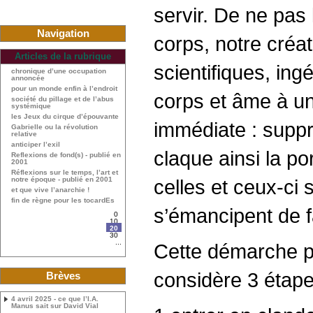
servir. De ne pas 
Navigation
corps, notre créat
Articles de la rubrique
scientifiques, ing
chronique d’une occupation
annoncée
pour un monde enfin à l’endroit
corps et âme à un 
société du pillage et de l’abus
systémique
les Jeux du cirque d’épouvante
immédiate : suppr
Gabrielle ou la révolution
relative
anticiper l’exil
claque ainsi la por
Reflexions de fond(s) - publié en
2001
Réflexions sur le temps, l’art et
notre époque - publié en 2001
celles et ceux-ci 
et que vive l’anarchie !
fin de règne pour les tocardEs
s’émancipent de fa
0
10
20
30
...
Cette démarche pl
considère 3 étapes
Brèves
4 avril 2025 - ce que l’I.A.
Manus sait sur David Vial