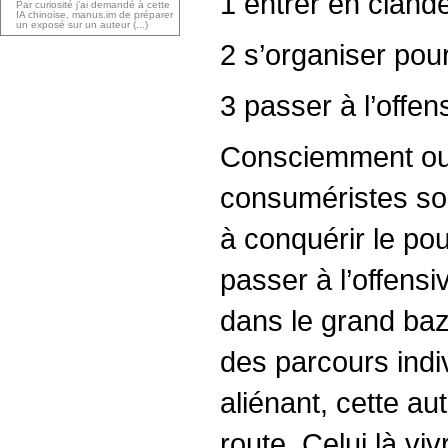
1 entrer en clandes
Par curiosité j’ai demandé à cette
IA chinoise, manus.im de préparer
un exposé sur un auteur (...)
2 s’organiser pour
3 passer à l’offen
Consciemment ou p
consuméristes son
à conquérir le pou
passer à l’offensi
dans le grand baz
des parcours indiv
aliénant, cette a
route. Celui là vi