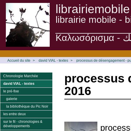
librairiemobile
librairie mobile -
______________
Accueil du site
>
david VIAL - textes
>
processus de désengagement - pub
processus d
Chronologie Marchée
david VIAL - textes
2016
le pré-fixe
galerie
la bibliothèque du Pic Noir
les entre deux
sur le fil - chronologies &
process
développements