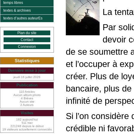
temps libres
La tenta
textes & archives
textes d’autres auteurEs
Par soli
Plan du site
devoir 
Contact
Connexion
de se soumettre a
Statistiques
et l’occuper à exp
Dernière mise à jour
créer. Plus de loy
jeudi 16 juillet 2026
Publication
bancaire, plus de
110 Articles
Aucun album photo
infinité de perspe
4 Brèves
Aucun site
2 Auteurs
Visites
Si l’on considère 
182 aujourd’hui
511 hier
crédible ni favora
221248 depuis le début
19 visiteurs actuellement connectés