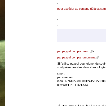
.
pour accéder au contenu déjà existan
.
.
.
par paypal compte perso
-
par paypal compte lumomana
Si j’utilise paypal pour glaner du sou
sont présentées les deux chronologies
sinon,
par virement :
iban FR76165980000124159750001
bic/swift FPELFR21XXX