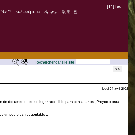
[
fr
]
[
es
]
σόρισμα - مرحبا بك - 欢迎 - 환
Rechercher dans le site
>>
jeudi 24 avril 2025
ión de documentos en un lugar accesible para consultarlos ; Proyecto para
es un peu plus fréquentable...