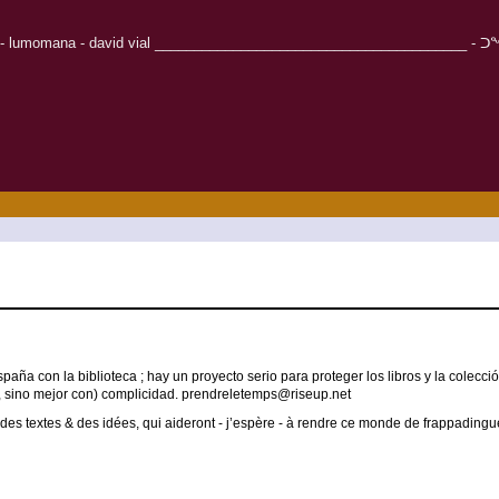
r - lumomana - david vial ________________________________________ - ᑐᖕᖓᓱᒋᑦ - Καλω
aña con la biblioteca ; hay un proyecto serio para proteger los libros y la colecc
n, sino mejor con) complicidad. prendreletemps@riseup.net
des textes & des idées, qui aideront - j’espère - à rendre ce monde de frappadingu