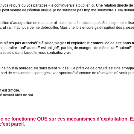
r vos retours ou vos partages - je continuerais à publier ici. Une relation directe d
petit monde de l’édition auquel je ne souhaite pas trop me soumettre. Cela demande
sition d’autogestion entre auteur et lecteurs ne fonctionne pas. Si des gens me lis
és. Et j’ai l’habitude de me débrouiller. Mais une fois encore ça dit surtout des cho
s n’êtes pas autoriséEs à piller, plagier ni exploiter le contenu de ce site sa
se paraitre : unE auteurE est obligéE, parfois, de manger ; de même, unE auteurE es
la société dans laquelle vous souhaitez vivre.
ne pour la bourgeoisie sans talent ni idée. Ce prétexte de gratuité est une arnaqu
se sert de ces contenus partagés avec spontanéité comme de réservoirs où venir puis
st difficile.
 devrait aller de soi.
se ne fonctionne QUE sur ces mécanismes d’exploitation. Exp
’est pareil.