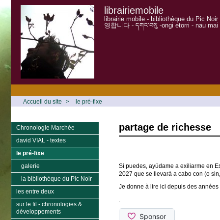
librairiemobile
librairie mobile - bibliothèque du Pic Noi
영합니다 - དགའ་བསུ -ongi etorri - nau mai
Accueil du site
>
le pré-fixe
partage de richesse
Chronologie Marchée
david VIAL - textes
le pré-fixe
galerie
Si puedes, ayúdame a exiliarme en Esp
2027 que se llevará a cabo con (o si
la bibliothèque du Pic Noir
Je donne à lire ici depuis des années 
les entre deux
.
sur le fil - chronologies &
développements