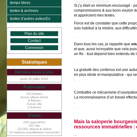
temps libres
Si j’y était un minimum encouragé - pa
compromissions & aux bons vouloir du 
textes & archives
et apprécient mes textes.
textes d’autres auteurEs
Force est de constater que cette propo
suis habitué à la misère, aux difficult
Plan du site
.
Contact
Dans tous les cas, je rappelle que
vou
Connexion
et que, aussi incroyable que cela puis
un flic - tout dépend bien entendu de 
Statistiques
.
La gratuité des contenus est une aubai
Dernière mise à jour
en plus idiote et manipulatrice - qui 
jeudi 16 juillet 2026
.
Publication
.
Combattre ce mécanisme d’usurpation e
110 Articles
La reconnaissance d’un travail effectué
Aucun album photo
4 Brèves
.
Aucun site
.
2 Auteurs
Visites
Mais la saloperie bourgeoi
235 aujourd’hui
511 hier
ressources immatérielles : c
221301 depuis le début
13 visiteurs actuellement connectés
...