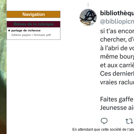
Navigation
Brèves de la rubrique
partage de richesse
édition papier / formats pdf
En attendant que cette société de l’a