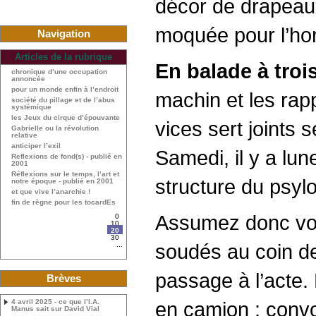
décor de drapeau
moquée pour l’hon
Navigation
Articles de la rubrique
En balade à tro
chronique d’une occupation
annoncée
pour un monde enfin à l’endroit
machin et les rap
société du pillage et de l’abus
systémique
les Jeux du cirque d’épouvante
vices sert joints 
Gabrielle ou la révolution
relative
anticiper l’exil
Samedi, il y a lun
Reflexions de fond(s) - publié en
2001
Réflexions sur le temps, l’art et
structure du psyl
notre époque - publié en 2001
et que vive l’anarchie !
fin de règne pour les tocardEs
Assumez donc vos
0
10
20
30
soudés au coin de 
...
passage à l’acte.
Brèves
4 avril 2025 - ce que l’I.A.
en camion : convo
Manus sait sur David Vial