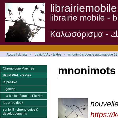
librairiemobile
librairie mobile -
______________
Accueil du site
>
david VIAL - textes
>
mnonimots poésie automatique 1
mnonimots 
Chronologie Marchée
david VIAL - textes
le pré-fixe
galerie
la bibliothèque du Pic Noir
nouvelle
les entre deux
sur le fil - chronologies &
https:/
développements