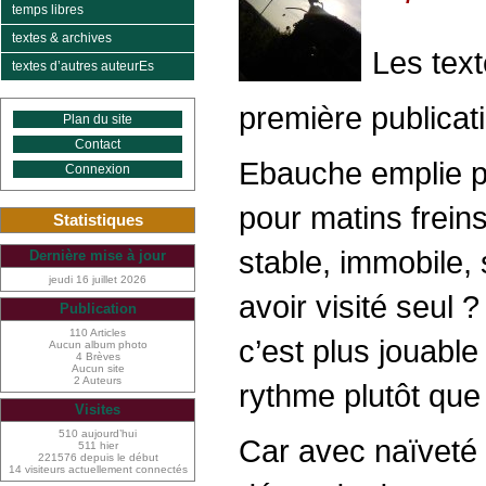
temps libres
textes & archives
Les text
textes d’autres auteurEs
première publicat
Plan du site
Contact
Ebauche emplie po
Connexion
pour matins freins
Statistiques
stable, immobile, 
Dernière mise à jour
jeudi 16 juillet 2026
avoir visité seul
Publication
110 Articles
c’est plus jouabl
Aucun album photo
4 Brèves
Aucun site
2 Auteurs
rythme plutôt que 
Visites
510 aujourd’hui
Car avec naïveté p
511 hier
221576 depuis le début
14 visiteurs actuellement connectés