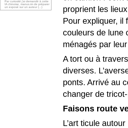
Par curiosité j’ai demandé à cette
IA chinoise, manus.im de préparer
proprient les lieu
un exposé sur un auteur (...)
Pour expliquer, il
couleurs de lune 
ménagés par leur 
A tort ou à traver
diverses. L’averse
ponts. Arrivé au ce
changer de tricot
Faisons route ver
L’art ticule autou