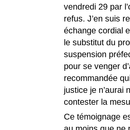
vendredi 29 par l’
refus. J’en suis r
échange cordial et
le substitut du pr
suspension préfec
pour se venger d’av
recommandée qui m
justice je n’aurai
contester la mesu
Ce témoignage est 
au moins que ne p