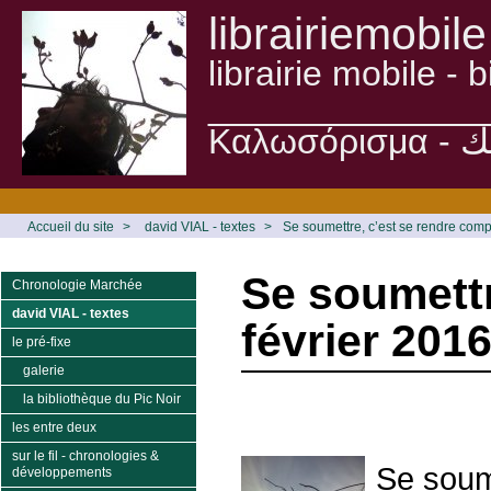
librairiemobile
librairie mobile -
______________
Accueil du site
>
david VIAL - textes
>
Se soumettre, c’est se rendre compl
Se soumettr
Chronologie Marchée
david VIAL - textes
février 201
le pré-fixe
galerie
la bibliothèque du Pic Noir
les entre deux
sur le fil - chronologies &
Se soum
développements