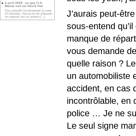
4 avril 2025 - ce que l’I.A.
Manus sait sur David Vial
J’aurais peut-êtr
Par curiosité j’ai demandé à cette
IA chinoise, manus.im de préparer
un exposé sur un auteur (...)
sous-entend qu’il
manque de réparti
vous demande de f
quelle raison ? Le
un automobiliste 
accident, en cas d
incontrôlable, en 
police … Je ne su
Le seul signe ma