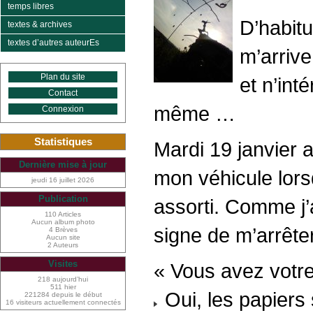
temps libres
D’habitu
textes & archives
textes d’autres auteurEs
m’arrive
Plan du site
et n’int
Contact
même …
Connexion
Statistiques
Mardi 19 janvier 
Dernière mise à jour
mon véhicule lors
jeudi 16 juillet 2026
Publication
assorti. Comme j’a
110 Articles
Aucun album photo
signe de m’arrêter
4 Brèves
Aucun site
2 Auteurs
Visites
« Vous avez votre 
218 aujourd’hui
511 hier
Oui, les papiers s
221284 depuis le début
16 visiteurs actuellement connectés