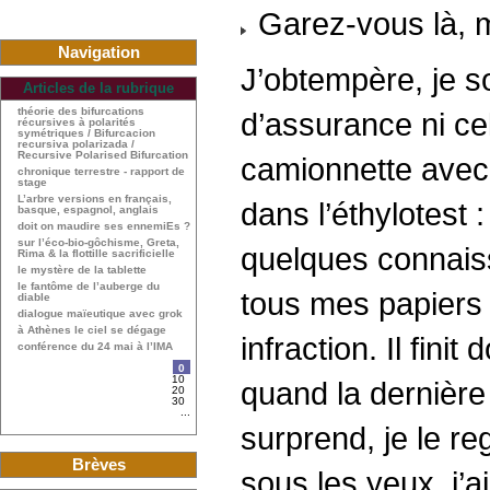
Garez-vous là, m
Navigation
J’obtempère, je sor
Articles de la rubrique
théorie des bifurcations
d’assurance ni cel
récursives à polarités
symétriques / Bifurcacion
recursiva polarizada /
Recursive Polarised Bifurcation
camionnette avec 
chronique terrestre - rapport de
stage
L’arbre versions en français,
dans l’éthylotest 
basque, espagnol, anglais
doit on maudire ses ennemiEs ?
sur l’éco-bio-gôchisme, Greta,
quelques connaiss
Rima & la flottille sacrificielle
le mystère de la tablette
le fantôme de l’auberge du
tous mes papiers 
diable
dialogue maïeutique avec grok
à Athènes le ciel se dégage
infraction. Il fin
conférence du 24 mai à l’IMA
0
10
quand la dernièr
20
30
...
surprend, je le r
Brèves
sous les yeux, j’ai