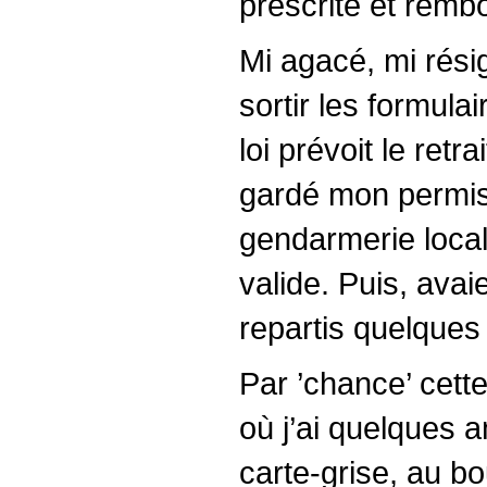
prescrite et remb
Mi agacé, mi rési
sortir les formulai
loi prévoit le retr
gardé mon permis e
gendarmerie local
valide. Puis, avai
repartis quelques
Par ’chance’ cett
où j’ai quelques 
carte-grise, au b